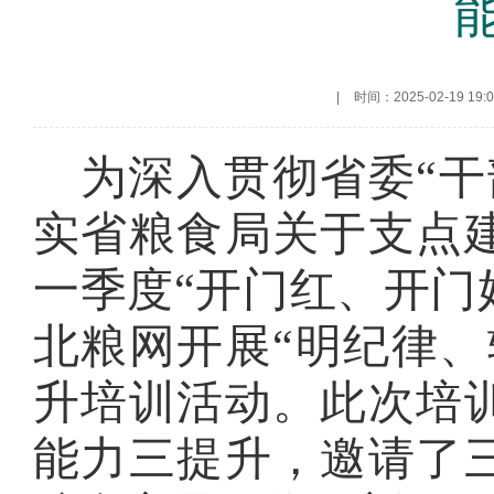
|
时间：2025-02-19 19:0
为深入贯彻省委
“
干
实省粮食局
关于支点
一季度
“
开门红、开门
北粮网
开展
“
明纪律、
升培训活动。此次培
能力
三
提升，
邀请了