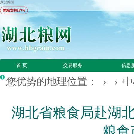
湖北粮网
网站支持IPV6
首 页
交易服务
信息
您优势的地理位置： › ›
中
湖北省粮食局赴湖北
粮食