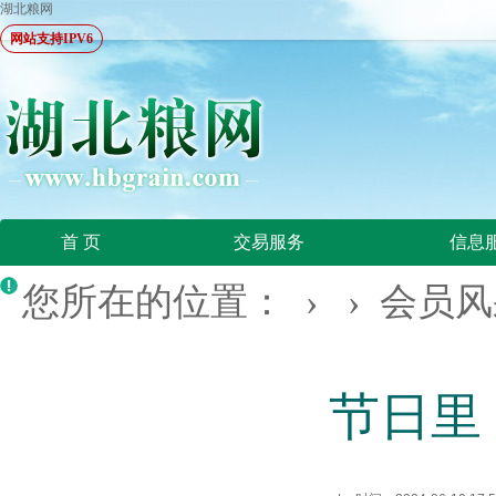
湖北粮网
网站支持IPV6
首 页
交易服务
信息
您所在的位置：
› ›
会员风
节日里