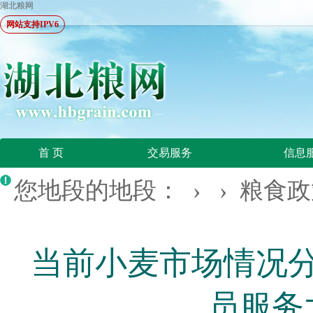
湖北粮网
网站支持IPV6
首 页
交易服务
信息
您地段的地段： › ›
粮食政
当前小麦市场情况
员服务